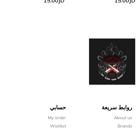
15.00JD
RANATE BERRY
15.00JD
ICE
حسابي
My order
Wishlist