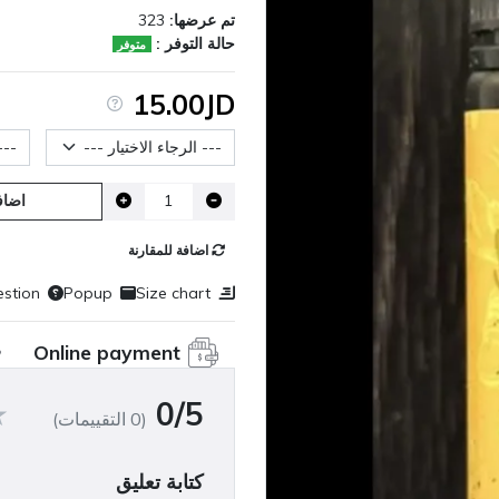
تم عرضها:
323
حالة التوفر :
متوفر
15.00JD
حجم العبوة
عيار ا
اضاف
اضافة للمقارنة
stion
Popup
Size chart
Online payment
0/5
(0 التقييمات)
كتابة تعليق