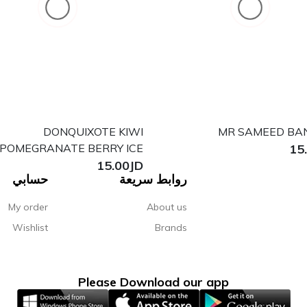
DONQUIXOTE KIWI
MR SAMEED BA
POMEGRANATE BERRY ICE
15
15.00JD
روابط سريعة
حسابي
My order
About us
Wishlist
Brands
Please Download our app