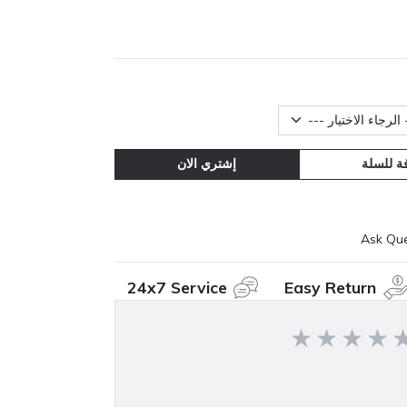
لنيكوتين
ة للسلة
إشتري الان
Ask Que
24x7 Service
Easy Return