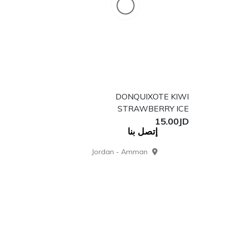
GRAPES AND
DONQUIXOTE KIWI
BERRIES ICE
STRAWBERRY ICE
15.00JD
15.00JD
إتصل بنا
Jordan - Amman